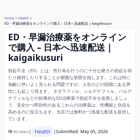
Home
Health
ED・早漏治療薬をオンラインで購入 – 日本へ迅速配送 | kaigaikusuri
ED・早漏治療薬をオンライン
で購入 – 日本へ迅速配送 |
kaigaikusuri
勃起不全（ED）とは、性行為を行うのに十分な硬さの勃起を得
たり維持したりすることが困難な状態を指します。これは特に
加齢に伴いよく見られる問題ですが、人生のどの段階にある男
性にも起こり得ます。 タダラフィル、シルデナフィル、バルデ
ナフィルなどの効果的なED治療薬で勃起不全を改善しましょ
う。安全かつ即効性のあるこれらの治療薬は、性機能と自信を
高めるのに役立ちます。当店では無料かつ迅速な配送を提供し
ています。
Health
|
|
Submitted: May 05, 2026
40 views