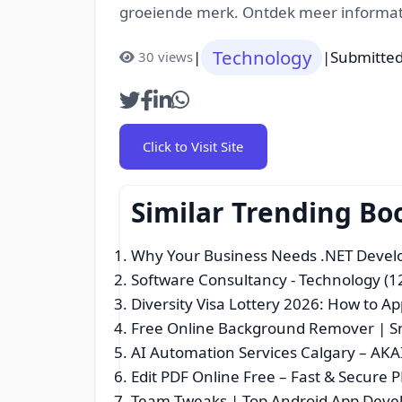
groeiende merk. Ontdek meer informatie
Technology
|
|
Submitted
30 views
Click to Visit Site
Similar Trending B
Why Your Business Needs .NET Devel
Software Consultancy
- Technology (1
Diversity Visa Lottery 2026: How to A
Free Online Background Remover | S
AI Automation Services Calgary – AKAI
Edit PDF Online Free – Fast & Secure P
Team Tweaks | Top Android App Dev