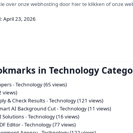
 over onze webhosting door hier te klikken of onze web
: April 23, 2026
ookmarks in Technology Catego
opers
- Technology (65 views)
2 views)
pply & Check Results
- Technology (121 views)
mart AI Background Cut
- Technology (11 views)
 Solutions
- Technology (16 views)
DF Editor
- Technology (77 views)
elopment Agency
- Technology (122 views)